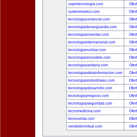
supertecnologia.com
Ofer
systemmedics.com
Ofer
tecnologiacomercial.com
Ofer
tecnologiadevanguardia.com
Ofer
tecnologiaenventas.com
Ofer
tecnologiainternacional.com
Ofer
tecnologianuclear.com
Ofer
tecnologiarenovable.com
Ofer
tecnologiasanitaria.com
Ofer
tecnologiasdelainformacion.com
Ofer
tecnologiasindustriales.com
Ofer
tecnologiaydesarrollo.com
Ofer
tecnologiaynegocio.com
Ofer
tecnologiayseguridad.com
Ofer
tecnomedicina.com
Ofer
tecnoventa.com
Ofer
vendedorvirtual.com
Ofer