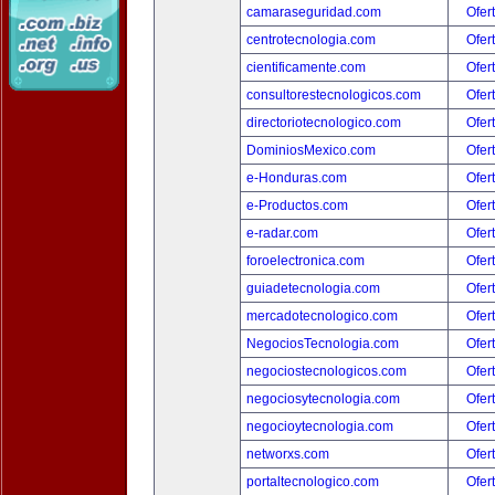
camaraseguridad.com
Ofer
centrotecnologia.com
Ofer
cientificamente.com
Ofer
consultorestecnologicos.com
Ofer
directoriotecnologico.com
Ofer
DominiosMexico.com
Ofer
e-Honduras.com
Ofer
e-Productos.com
Ofer
e-radar.com
Ofer
foroelectronica.com
Ofer
guiadetecnologia.com
Ofer
mercadotecnologico.com
Ofer
NegociosTecnologia.com
Ofer
negociostecnologicos.com
Ofer
negociosytecnologia.com
Ofer
negocioytecnologia.com
Ofer
networxs.com
Ofer
portaltecnologico.com
Ofer