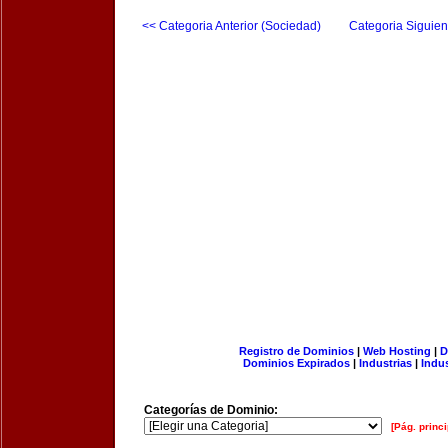
<< Categoria Anterior (Sociedad)
Categoria Siguien
Registro de Dominios
|
Web Hosting
|
D
Dominios Expirados
|
Industrias
|
Indu
Categorías de Dominio:
[Pág. princi