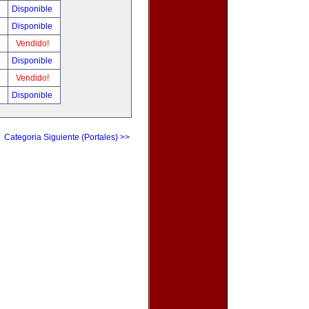
!
Disponible
!
Disponible
!
Vendido!
!
Disponible
!
Vendido!
!
Disponible
Categoria Siguiente (Portales) >>