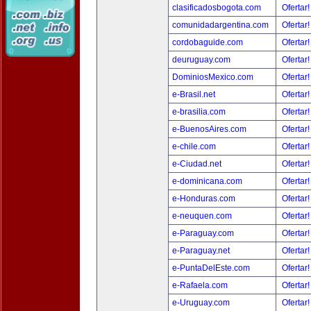
clasificadosbogota.com
Ofertar
comunidadargentina.com
Ofertar
cordobaguide.com
Ofertar
deuruguay.com
Ofertar
DominiosMexico.com
Ofertar
e-Brasil.net
Ofertar
e-brasilia.com
Ofertar
e-BuenosAires.com
Ofertar
e-chile.com
Ofertar
e-Ciudad.net
Ofertar
e-dominicana.com
Ofertar
e-Honduras.com
Ofertar
e-neuquen.com
Ofertar
e-Paraguay.com
Ofertar
e-Paraguay.net
Ofertar
e-PuntaDelEste.com
Ofertar
e-Rafaela.com
Ofertar
e-Uruguay.com
Ofertar