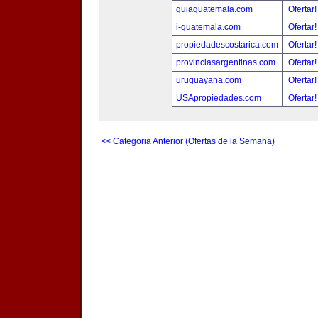
guiaguatemala.com
Ofertar
i-guatemala.com
Ofertar
propiedadescostarica.com
Ofertar
provinciasargentinas.com
Ofertar
uruguayana.com
Ofertar
USApropiedades.com
Ofertar
<< Categoria Anterior (Ofertas de la Semana)