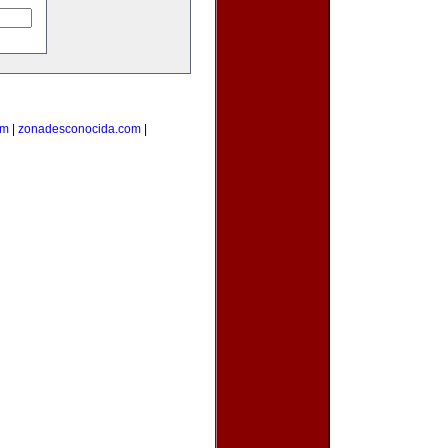
om
|
zonadesconocida.com
|