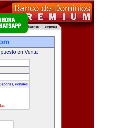
com
 puesto en Venta
Deportes
,
Portales
tas