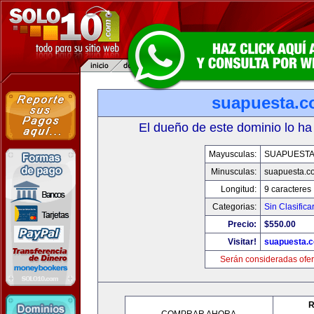
suapuesta.
El dueño de este dominio lo ha
Mayusculas:
SUAPUEST
Minusculas:
suapuesta.c
Longitud:
9 caracteres
Categorias:
Sin Clasifica
Precio:
$550.00
Visitar!
suapuesta.
Serán consideradas ofer
R