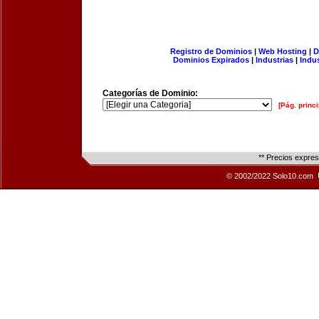
Registro de Dominios
|
Web Hosting
|
D
Dominios Expirados
|
Industrias
|
Indu
Categorías de Dominio:
[Pág. princi
** Precios expre
© 2002/2022 Solo10.com