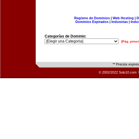
Registro de Dominios
|
Web Hosting
|
D
Dominios Expirados
|
Industrias
|
Indu
Categorías de Dominio:
[Pág. princi
** Precios expre
© 2002/2022 Solo10.com