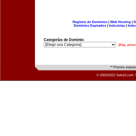
Registro de Dominios
|
Web Hosting
|
D
Dominios Expirados
|
Industrias
|
Indu
Categorías de Dominio:
[Pág. princi
** Precios expre
© 2002/2022 Solo10.com