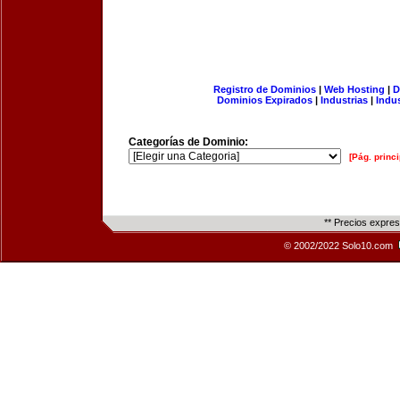
Registro de Dominios
|
Web Hosting
|
D
Dominios Expirados
|
Industrias
|
Indu
Categorías de Dominio:
[Pág. princi
** Precios expre
© 2002/2022 Solo10.com